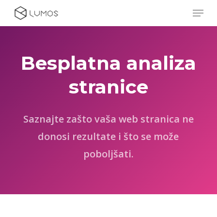
Skip
Menu
to
main
content
Besplatna analiza
stranice
Saznajte zašto vaša web stranica ne
donosi rezultate i što se može
poboljšati.